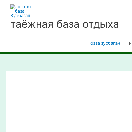
Перейти
к
содержимому
таёжная база отдыха
база зурбаган
к