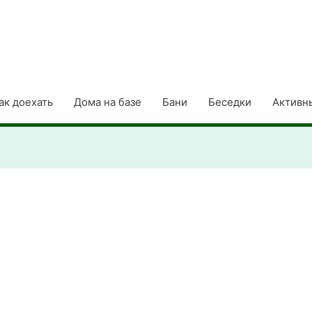
ак доехать
Дома на базе
Бани
Беседки
Активн