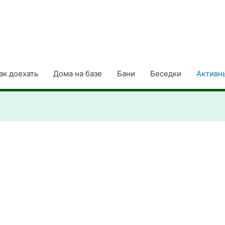
ак доехать
Дома на базе
Бани
Беседки
Активн